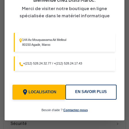
Merci de visiter notre boutique en ligne
Matériel Informatique
spécialisée dans le matériel informatique
Vidéosurveillance
Equipement Réseaux
144 Av.Mouquawama Ait Melloul
Automatisme Et Domotique
80150 Agadir, Maroc
Radiocommunication/Téléphonie
+(212) 528.24.32.77
/
+(212) 528.24.17.43
Télédistribution/Sonorisation
Espace Gaming
Matériel de Commerce et Vente
EN SAVOIR PLUS
LOCALISATION
Multimédia
Besoin d’aide ?
Contactez-nous
Contrôle Daccès et Pointeuse
Sécurité