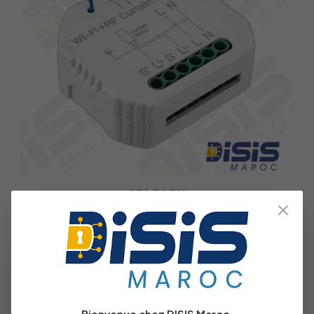
232.50 DH
TUYA Switch Rideau Wifi RF MS-108WR
Catégories des produits
Bienvenue chez DISIS Maroc.