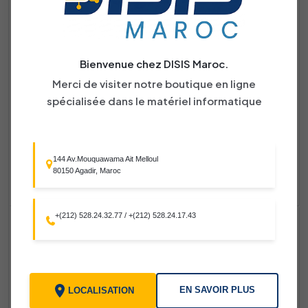
Bienvenue chez DISIS Maroc.
Merci de visiter notre boutique en ligne
Moniteur LED DS-D5032F3-1V0S 32 pouces
spécialisée dans le matériel informatique
1980.00 DH
144 Av.Mouquawama Ait Melloul
AJOUTER AU PANIER
80150 Agadir, Maroc
+(212) 528.24.32.77
/
+(212) 528.24.17.43
EN SAVOIR PLUS
LOCALISATION