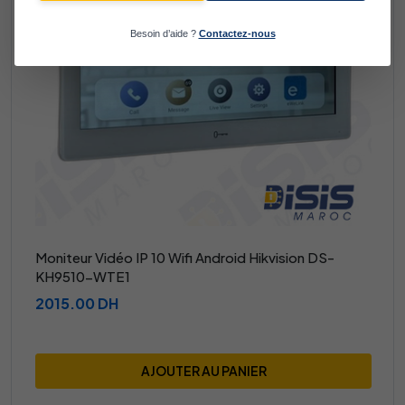
Besoin d’aide ?
Contactez-nous
Moniteur Vidéo IP 10 Wifi Android Hikvision DS-
KH9510-WTE1
2015.00 DH
AJOUTER AU PANIER