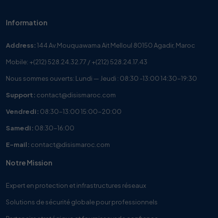
Information
Address:
144 Av.Mouquawama Ait Melloul 80150 Agadir, Maroc
Mobile:
+(212) 528.24.32.77
/
+(212) 528.24.17.43
Nous sommes ouverts: Lundi — Jeudi : 08:30 -13:00 14:30-19:30
Support:
contact@disismaroc.com
Vendredi:
08:30-13:00 15:00-20:00
Samedi:
08:30-16:00
E-mail:
contact@disismaroc.com
Notre Mission
Expert en protection et infrastructures réseaux
Solutions de sécurité globale pour professionnels