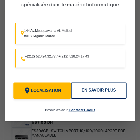
spécialisée dans le matériel informatique
Nouveaux produits
144 Av.Mouquawama Ait Melloul
80150 Agadir, Maroc
+(212) 528.24.32.77
/
+(212) 528.24.17.43
MODULE D'EXTENTION POUR 1 BOUCLE POUR SIMPO X
LYRE WASH 7 x 10W
EN SAVOIR PLUS
LOCALISATION
TABLE DE MIXAGE PHONIC PH506 2*300W
1560.00 DH
Besoin d’aide ?
Contactez-nous
ES208GP_SWITCH 6 PORT 10/100/1000+4PORT POE
MANAGEABLE
637.00 DH
ES206GP_SWITCH 6 PORT 10/100/1000+4PORT POE
MANAGEABLE