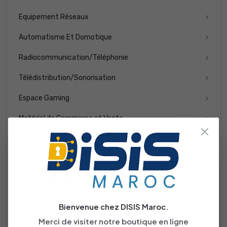
Equipement Réseaux
Automatisme Et Domotique
Radiocommunication/Téléphonie
Télédistribution/Sonorisation
Espace Gaming
Matériel de Commerce et Vente
Multimédia
Contrôle Daccès et Pointeuse
Sécurité
Appareils et instruments de mesures électroniques
Bienvenue chez DISIS Maroc.
Solution innovante
Merci de visiter notre boutique en ligne