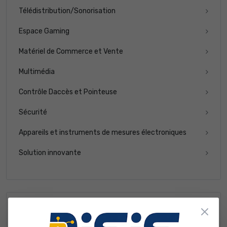
Télédistribution/Sonorisation
Espace Gaming
Matériel de Commerce et Vente
Multimédia
Contrôle Daccès et Pointeuse
Sécurité
Appareils et instruments de mesures électroniques
Solution innovante
Nouveaux produits