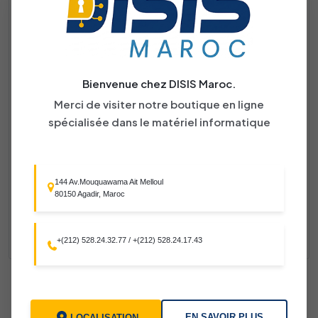
ES228GP-Switch Gigabit Omada 28 Ports – 24 PoE+
/ 2SFP 370W
MODULE D'EXTENTION POUR 1 BOUCLE POUR SIMPO X
Bienvenue chez DISIS Maroc.
Merci de visiter notre boutique en ligne
spécialisée dans le matériel informatique
LYRE WASH 7 x 10W
TABLE DE MIXAGE PHONIC PH506 2*300W
1560.00 DH
144 Av.Mouquawama Ait Melloul
80150 Agadir, Maroc
ES208GP_SWITCH 8 PORT 10/100/1000+8 PORT POE
MANAGEABLE
+(212) 528.24.32.77
/
+(212) 528.24.17.43
EN SAVOIR PLUS