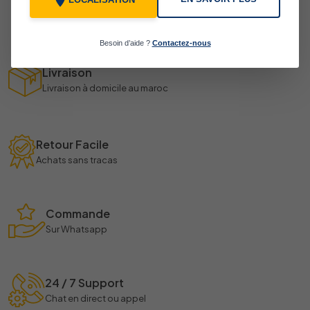
LOCALISATION
Besoin d’aide ?
Contactez-nous
Livraison
Livraison à domicile au maroc
Retour Facile
Achats sans tracas
Commande
Sur Whatsapp
24 / 7 Support
Chat en direct ou appel